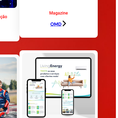
Magazine
ação
OMD