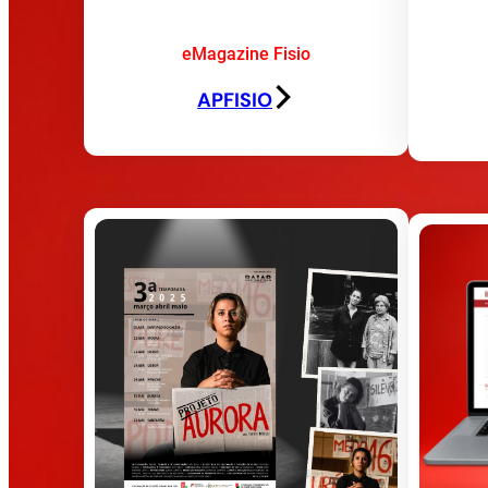
eMagazine Fisio
APFISIO